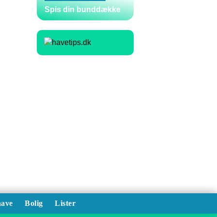
Spis din bunddække
ave
Bolig
Lister