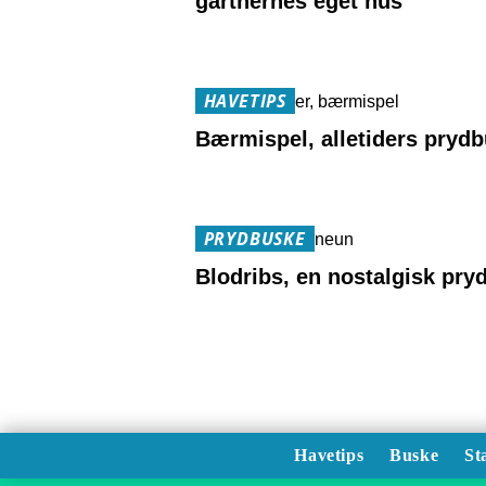
gartnernes eget hus
HAVETIPS
Bærmispel, alletiders pryd
PRYDBUSKE
Blodribs, en nostalgisk pry
Havetips
Buske
St