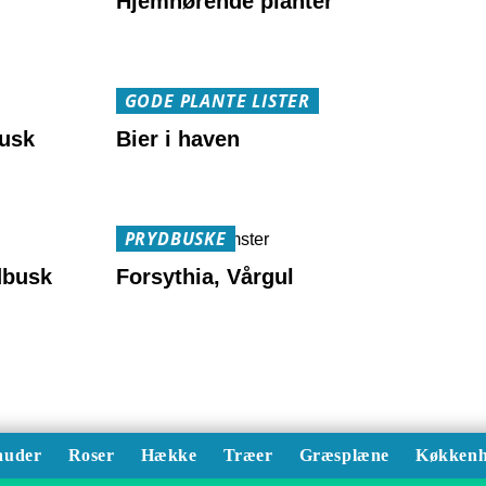
Hjemhørende planter
GODE PLANTE LISTER
busk
Bier i haven
PRYDBUSKE
dbusk
Forsythia, Vårgul
auder
Roser
Hække
Træer
Græsplæne
Køkkenh