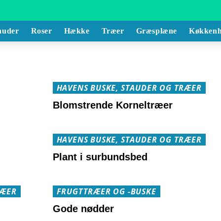
auder
Roser
Hække
Træer
Græsplæne
Køkkenh
HAVENS BUSKE, STAUDER OG TRÆER
Blomstrende Korneltræer
HAVENS BUSKE, STAUDER OG TRÆER
Plant i surbundsbed
RÆER
FRUGTTRÆER OG -BUSKE
Gode nødder