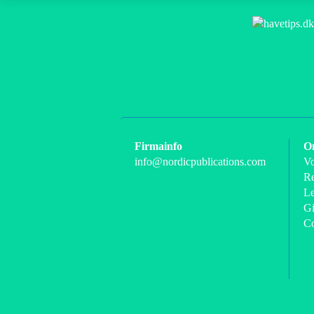
Firmainfo
O
info@nordicpublications.com
Vo
Re
Le
Gi
C