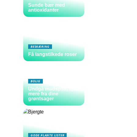
Sunde bær med
antioxidanter
BESKÆRING
Få langstilkede roser
BOLIG
Undgå madspild, spis
mere fra dine
grøntsager
GODE PLANTE LISTER