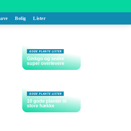
ave
Bolig
Lister
GODE PLANTE LISTER
Ginkgo og andre
super overlevere
GODE PLANTE LISTER
10 gode planter til
store hække