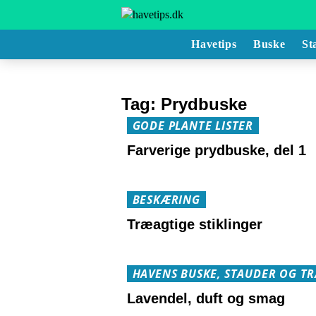
Havetips
Buske
St
Tag:
Prydbuske
GODE PLANTE LISTER
Farverige prydbuske, del 1
BESKÆRING
Træagtige stiklinger
HAVENS BUSKE, STAUDER OG T
Lavendel, duft og smag