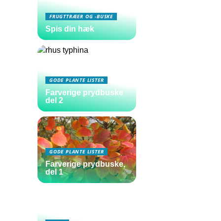
FRUGTTRÆER OG -BUSKE
Spis din hæk
GODE PLANTE LISTER
Farverige prydbuske
del 2
GODE PLANTE LISTER
Farverige prydbuske,
del 1