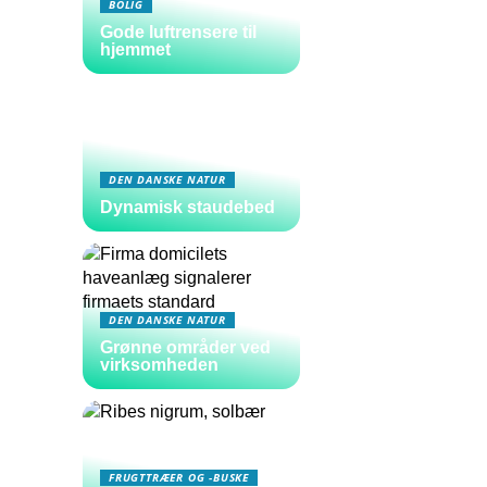
BOLIG
Gode luftrensere til
hjemmet
DEN DANSKE NATUR
Dynamisk staudebed
DEN DANSKE NATUR
Grønne områder ved
virksomheden
FRUGTTRÆER OG -BUSKE