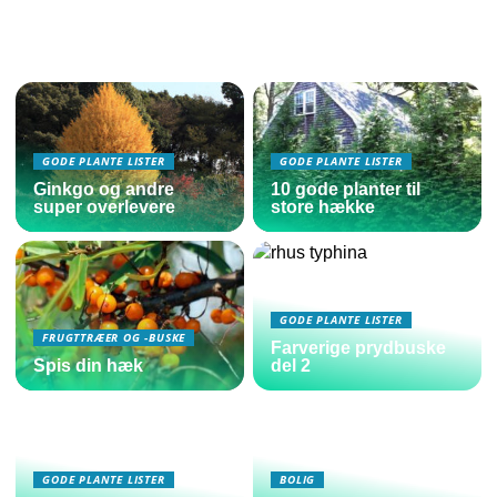
GODE PLANTE LISTER
GODE PLANTE LISTER
Ginkgo og andre
10 gode planter til
super overlevere
store hække
GODE PLANTE LISTER
FRUGTTRÆER OG -BUSKE
Farverige prydbuske
Spis din hæk
del 2
GODE PLANTE LISTER
BOLIG