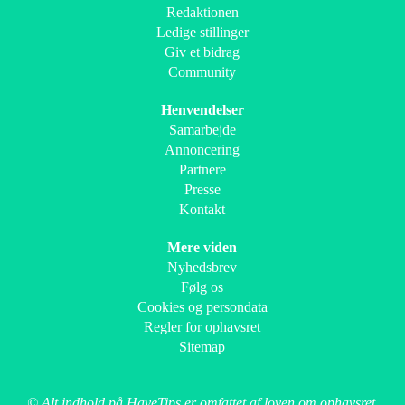
Redaktionen
Ledige stillinger
Giv et bidrag
Community
Henvendelser
Samarbejde
Annoncering
Partnere
Presse
Kontakt
Mere viden
Nyhedsbrev
Følg os
Cookies og persondata
Regler for ophavsret
Sitemap
© Alt indhold på HaveTips er omfattet af loven om ophavsret.