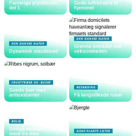
Farverige prydbuske,
Gode luftrensere til
del 1
hjemmet
DEN DANSKE NATUR
DEN DANSKE NATUR
Grønne områder ved
Dynamisk staudebed
virksomheden
FRUGTTRÆER OG -BUSKE
BESKÆRING
Sunde bær med
antioxidanter
Få langstilkede roser
BOLIG
Undgå madspild, spis
GODE PLANTE LISTER
mere fra dine