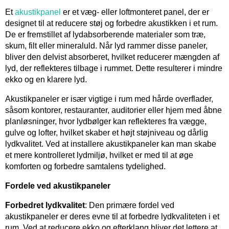
Et
akustikpanel
er et væg- eller loftmonteret panel, der er
designet til at reducere støj og forbedre akustikken i et rum.
De er fremstillet af lydabsorberende materialer som træ,
skum, filt eller mineraluld. Når lyd rammer disse paneler,
bliver den delvist absorberet, hvilket reducerer mængden af
lyd, der reflekteres tilbage i rummet. Dette resulterer i mindre
ekko og en klarere lyd.
Akustikpaneler er især vigtige i rum med hårde overflader,
såsom kontorer, restauranter, auditorier eller hjem med åbne
planløsninger, hvor lydbølger kan reflekteres fra vægge,
gulve og lofter, hvilket skaber et højt støjniveau og dårlig
lydkvalitet. Ved at installere akustikpaneler kan man skabe
et mere kontrolleret lydmiljø, hvilket er med til at øge
komforten og forbedre samtalens tydelighed.
Fordele ved akustikpaneler
Forbedret lydkvalitet
: Den primære fordel ved
akustikpaneler er deres evne til at forbedre lydkvaliteten i et
rum. Ved at reducere ekko og efterklang bliver det lettere at