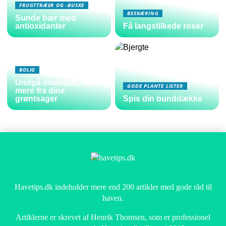
FRUGTTRÆER OG -BUSKE
BESKÆRING
Sunde bær med
antioxidanter
Få langstilkede roser
BOLIG
Undgå madspild, spis
GODE PLANTE LISTER
mere fra dine
grøntsager
Spis din bunddække
Havetips.dk indeholder mere end 200 artikler med gode råd til
haven.
Artiklerne er skrevet af Henrik Thomsen, som er professionel