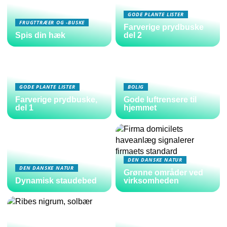
GODE PLANTE LISTER
FRUGTTRÆER OG -BUSKE
Farverige prydbuske
Spis din hæk
del 2
GODE PLANTE LISTER
BOLIG
Farverige prydbuske,
Gode luftrensere til
del 1
hjemmet
DEN DANSKE NATUR
DEN DANSKE NATUR
Grønne områder ved
Dynamisk staudebed
virksomheden