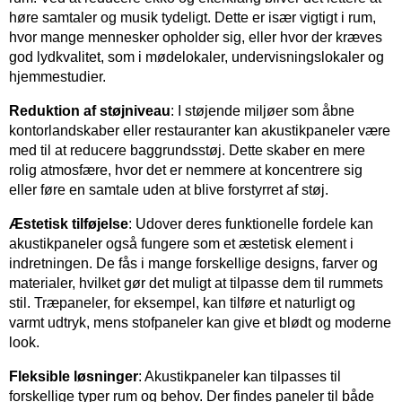
høre samtaler og musik tydeligt. Dette er især vigtigt i rum,
hvor mange mennesker opholder sig, eller hvor der kræves
god lydkvalitet, som i mødelokaler, undervisningslokaler og
hjemmestudier.
Reduktion af støjniveau
: I støjende miljøer som åbne
kontorlandskaber eller restauranter kan akustikpaneler være
med til at reducere baggrundsstøj. Dette skaber en mere
rolig atmosfære, hvor det er nemmere at koncentrere sig
eller føre en samtale uden at blive forstyrret af støj.
Æstetisk tilføjelse
: Udover deres funktionelle fordele kan
akustikpaneler også fungere som et æstetisk element i
indretningen. De fås i mange forskellige designs, farver og
materialer, hvilket gør det muligt at tilpasse dem til rummets
stil. Træpaneler, for eksempel, kan tilføre et naturligt og
varmt udtryk, mens stofpaneler kan give et blødt og moderne
look.
Fleksible løsninger
: Akustikpaneler kan tilpasses til
forskellige typer rum og behov. Der findes paneler til både