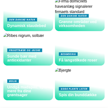
DEN DANSKE NATUR
DEN DANSKE NATUR
Grønne områder ved
Dynamisk staudebed
virksomheden
FRUGTTRÆER OG -BUSKE
BESKÆRING
Sunde bær med
antioxidanter
Få langstilkede roser
BOLIG
Undgå madspild, spis
GODE PLANTE LISTER
mere fra dine
grøntsager
Spis din bunddække