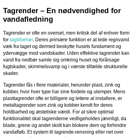
Tagrender – En nødvendighed for
vandafledning
Tagrender er ofte en overset, men kritisk del af enhver form
for
tagtilbehør
. Deres primære funktion er at lede regnvand
væk fra taget og dermed beskytte husets fundament og
ydervægge mod vandskader. Uden effektive tagrender kan
vand fra nedbør samle sig omkring huset og forårsage
fugtskader, skimmelsvamp og i værste tilfælde strukturelle
skader.
Tagrender fås i flere materialer, herunder plast, zink og
kobber, hvor hver type har sine fordele og ulemper. Mens
plasttagrender ofte er billigere og lettere at installere, er
metaltagrender som zink og kobber kendt for deres
holdbarhed og æstetiske værdi. For at sikre optimal
funktionalitet skal tagrenderne vedligeholdes jævnligt, da
blade, grene og andet skidt kan blokere dem og forhindre
vandafløb. Et system til tagrende-rensning eller net over