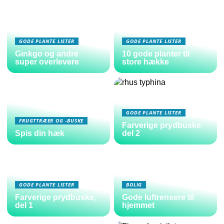
GODE PLANTE LISTER
GODE PLANTE LISTER
Ginkgo og andre
10 gode planter til
super overlevere
store hække
GODE PLANTE LISTER
FRUGTTRÆER OG -BUSKE
Farverige prydbuske
Spis din hæk
del 2
GODE PLANTE LISTER
BOLIG
Farverige prydbuske,
Gode luftrensere til
del 1
hjemmet