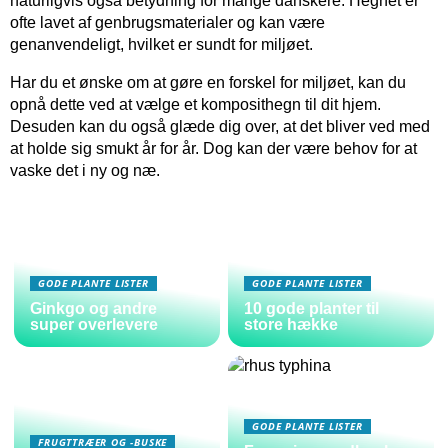
naturligvis også betydning for mange danskere. Hegnet er
ofte lavet af genbrugsmaterialer og kan være
genanvendeligt, hvilket er sundt for miljøet.
Har du et ønske om at gøre en forskel for miljøet, kan du
opnå dette ved at vælge et komposithegn til dit hjem.
Desuden kan du også glæde dig over, at det bliver ved med
at holde sig smukt år for år. Dog kan der være behov for at
vaske det i ny og næ.
GODE PLANTE LISTER
GODE PLANTE LISTER
Ginkgo og andre
10 gode planter til
super overlevere
store hække
GODE PLANTE LISTER
FRUGTTRÆER OG -BUSKE