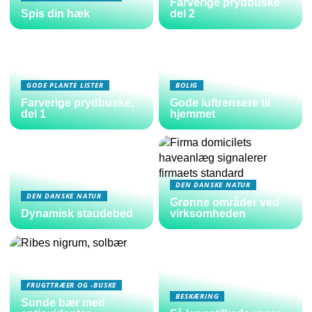
Farverige prydbuske
Spis din hæk
del 2
GODE PLANTE LISTER
BOLIG
Farverige prydbuske,
Gode luftrensere til
del 1
hjemmet
DEN DANSKE NATUR
DEN DANSKE NATUR
Grønne områder ved
Dynamisk staudebed
virksomheden
FRUGTTRÆER OG -BUSKE
BESKÆRING
Sunde bær med