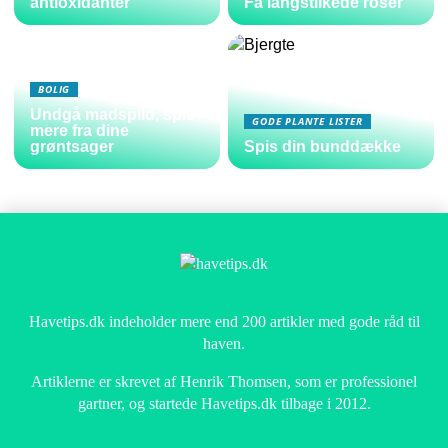
antioxidanter
Få langstilkede roser
BOLIG
Undgå madspild, spis
GODE PLANTE LISTER
mere fra dine
grøntsager
Spis din bunddække
Havetips.dk indeholder mere end 200 artikler med gode råd til
haven.
Artiklerne er skrevet af Henrik Thomsen, som er professionel
gartner, og startede Havetips.dk tilbage i 2012.