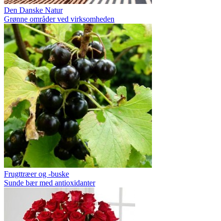
Den Danske Natur
Grønne områder ved virksomheden
Frugttræer og -buske
Sunde bær med antioxidanter