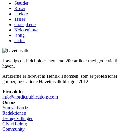
Stauder
Roser
Hække
Træer
Græsplæne
Køkkenhave
Bolig
Lister
Havetips.dk indeholder mere end 200 artikler med gode råd til
haven.
Artiklerne er skrevet af Henrik Thomsen, som er professionel
gartner, og startede Havetips.dk tilbage i 2012.
Firmainfo
info@nordicpublications.com
Om os
Vores historie
Redaktionen
Ledige stillinger
Giv et bidrag
Community