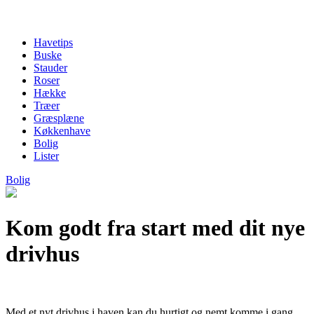
Havetips
Buske
Stauder
Roser
Hække
Træer
Græsplæne
Køkkenhave
Bolig
Lister
Bolig
Kom godt fra start med dit nye
drivhus
Med et nyt drivhus i haven kan du hurtigt og nemt komme i gang