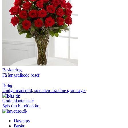
Beskæring
Få langstilkede roser
Bolig
Undgå madspild, spis mere fra dine grøntsager
Gode plante lister
Spis din bunddække
Havetips
Buske