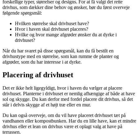
forskellige typer, størrelser og designs. For at få valgt det rette
drivhus, som dækker dine behov og ønsker, bør du først overveje
følgende spørgsmål:
Hvilken størrelse skal drivhuset have?
Hvor i haven skal drivhuset placeres?
Hvilke og hvor mange afgrøder ønsker du at dyrke i
drivhuset?
Når du har svaret på disse spørgsmål, kan du få bestilt en
drivhustype med en størrelse, som kan rumme de planter og
afgrøder, som du har interesse i at dyrke.
Placering af drivhuset
Det er ikke helt ligegyldigt, hvor i haven du vælger at placere
drivhuset. Planterne i drivhuset er nemlig afhængige af både at have
sol og skygge. Du kan derfor med fordel placere dit drivhus, så det
står i delvis skygge af et højt træ eller en mur.
Du kan også overveje, om du vil have placeret drivhuset tæt på
vandhanen eller kompostbunken. Har du en lille have, kan et mindre
drivhus eller et lean on drivhus være et oplagt valg at have på
terrassen.