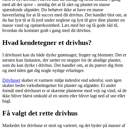
med alt det sjove – nemlig det at få sået og plantet en masse
spændende afgrøder. Du behøver ikke at have en masse
haveerfaring for at få succes med dit drivhus. Det handler blot om, at
du har lyst til at få jord under neglene og lyst til give dine planter en
masse vand og opmærksomhed. Læs med her og få gode råd til,
hvordan du kommer godt i gang med dit drivhus.
Hvad kendetegner et drivhus?
I drivhuset kan du både dyrke grøntsager, frugter og blomster. Det er
næsten kun fantasien, der sætter en stopper for de alsidige planter,
som du kan dyrke i drivhus. Det handler om, at du prøver dig frem
og med tiden gør dig nogle nyttige erfaringer.
Drivhuset
skaber et varmere miljø indenfor end udenfor, som igen
skaber bedre vækstbetingelser for planter og afgrøder. Et andet
formål med drivhuset er at skærme planterne mod vejr og vind, så de
ikke bliver blæst omkuld af en storm eller bliver lagt ned af sne eller
hagl.
Få valgt det rette drivhus
Markedet for drivhuse er stort og varieret, og det byder på masser af