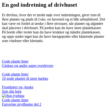
En god indretning af drivhuset
Et drivhus, hvor der er tænkt nøje over indretningen, giver rum til
flere planter og plads til f.eks. en havestol og et lille arbejdsbord. Det
kan være en fordel at tænke i flere niveauer, når planter og afgrøder
skal placeres i drivhuset. På jorden kan du have store plantekasser.
På borde eller reoler kan du have krukker og mindre plantekasser,
og oppe under taget kan du have hængepotter eller klatrende planter
som vindruer eller klematis.
Gode plante lister
Ginkgo og andre super overlevere
Gode plante lister
10 gode planter til store hække
Frugttræer og -buske
Spis din hæk
Gode plante lister
Farverige prydbuske del 2