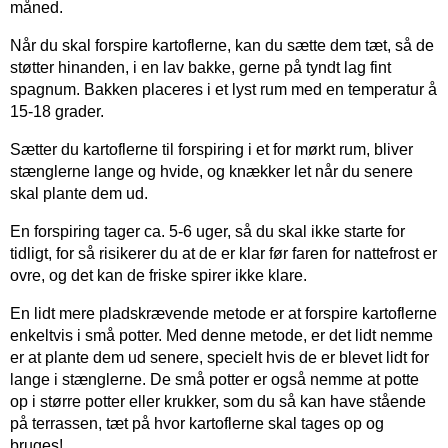
måned.
Når du skal forspire kartoflerne, kan du sætte dem tæt, så de
støtter hinanden, i en lav bakke, gerne på tyndt lag fint
spagnum. Bakken placeres i et lyst rum med en temperatur å
15-18 grader.
Sætter du kartoflerne til forspiring i et for mørkt rum, bliver
stænglerne lange og hvide, og knækker let når du senere
skal plante dem ud.
En forspiring tager ca. 5-6 uger, så du skal ikke starte for
tidligt, for så risikerer du at de er klar før faren for nattefrost er
ovre, og det kan de friske spirer ikke klare.
En lidt mere pladskrævende metode er at forspire kartoflerne
enkeltvis i små potter. Med denne metode, er det lidt nemme
er at plante dem ud senere, specielt hvis de er blevet lidt for
lange i stænglerne. De små potter er også nemme at potte
op i større potter eller krukker, som du så kan have stående
på terrassen, tæt på hvor kartoflerne skal tages op og
bruges!