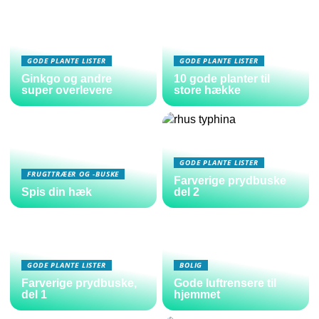
GODE PLANTE LISTER
GODE PLANTE LISTER
Ginkgo og andre
10 gode planter til
super overlevere
store hække
GODE PLANTE LISTER
FRUGTTRÆER OG -BUSKE
Farverige prydbuske
Spis din hæk
del 2
GODE PLANTE LISTER
BOLIG
Farverige prydbuske,
Gode luftrensere til
del 1
hjemmet