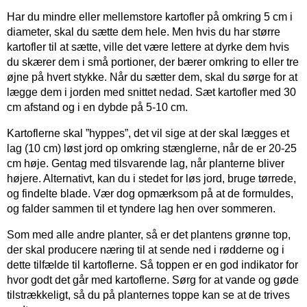
Har du mindre eller mellemstore kartofler på omkring 5 cm i
diameter, skal du sætte dem hele. Men hvis du har større
kartofler til at sætte, ville det være lettere at dyrke dem hvis
du skærer dem i små portioner, der bærer omkring to eller tre
øjne på hvert stykke. Når du sætter dem, skal du sørge for at
lægge dem i jorden med snittet nedad. Sæt kartofler med 30
cm afstand og i en dybde på 5-10 cm.
Kartoflerne skal ”hyppes”, det vil sige at der skal lægges et
lag (10 cm) løst jord op omkring stænglerne, når de er 20-25
cm høje. Gentag med tilsvarende lag, når planterne bliver
højere. Alternativt, kan du i stedet for løs jord, bruge tørrede,
og findelte blade. Vær dog opmærksom på at de formuldes,
og falder sammen til et tyndere lag hen over sommeren.
Som med alle andre planter, så er det plantens grønne top,
der skal producere næring til at sende ned i rødderne og i
dette tilfælde til kartoflerne. Så toppen er en god indikator for
hvor godt det går med kartoflerne. Sørg for at vande og gøde
tilstrækkeligt, så du på planternes toppe kan se at de trives