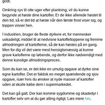
godt.
Omkring syv til otte uger efter plantning, vil du kunne
begynde at høste dine kartofler. Er de ikke allerede høstet til
den tid, så er det tid at høste når den første frost viser sig, og
toppen visner hen.
I industrien, bruger de fleste dyrkere et, for mennesker
uskadeligt, middel til at nedvisne kartoffeltoppene og fremme
afmodningen af kartoflerne, så de kan høstes på en gang.
Men for dig vil det være mest hensigtsmæssig at kunne
grave kartoflerne op løbende, og derfor ikke nødvendigt med
denne kunstige afmodningsproces.
Som du kan se, er det ikke en umulig opgave at dyrke sine
egne kartofler. Det er faktisk en meget spændende og sjov
opgave, især hvis du ønsker at nyde masser af kartofler
uden at skulle købe dem i supermarkedet.
Det kan gå galt. Der kan komme sygdomme og skadedyr i
kartofler selv om at du gør alting rigtigt. Læs mere
her
.