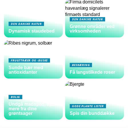
DEN DANSKE NATUR
DEN DANSKE NATUR
Grønne områder ved
Dynamisk staudebed
virksomheden
FRUGTTRÆER OG -BUSKE
BESKÆRING
Sunde bær med
antioxidanter
Få langstilkede roser
BOLIG
Undgå madspild, spis
GODE PLANTE LISTER
mere fra dine
grøntsager
Spis din bunddække