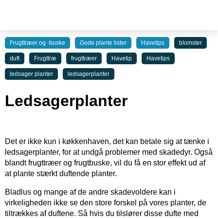
Frugttræer og -buske
Gode plante lister
Havetips
blomster
duft
Frugttræ
frugttræer
Havetip
Havetips
ledsager planter
ledsagerplanter
Ledsagerplanter
Det er ikke kun i køkkenhaven, det kan betale sig at tænke i
ledsagerplanter, for at undgå problemer med skadedyr. Også
blandt frugttræer og frugtbuske, vil du få en stor effekt ud af
at plante stærkt duftende planter.
Bladlus og mange af de andre skadevoldere kan i
virkeligheden ikke se den store forskel på vores planter, de
tiltrækkes af duftene. Så hvis du tilslører disse dufte med