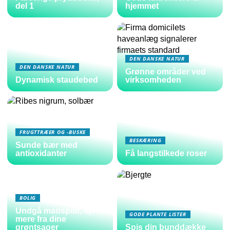
del 1
hjemmet
DEN DANSKE NATUR
DEN DANSKE NATUR
Grønne områder ved
Dynamisk staudebed
virksomheden
FRUGTTRÆER OG -BUSKE
BESKÆRING
Sunde bær med
antioxidanter
Få langstilkede roser
BOLIG
Undgå madspild, spis
GODE PLANTE LISTER
mere fra dine
grøntsager
Spis din bunddække