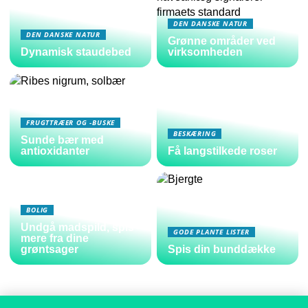
DEN DANSKE NATUR
DEN DANSKE NATUR
Grønne områder ved
Dynamisk staudebed
virksomheden
FRUGTTRÆER OG -BUSKE
BESKÆRING
Sunde bær med
antioxidanter
Få langstilkede roser
BOLIG
Undgå madspild, spis
GODE PLANTE LISTER
mere fra dine
grøntsager
Spis din bunddække