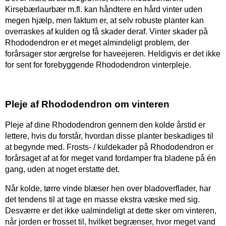
Kirsebærlaurbær m.fl. kan håndtere en hård vinter uden
megen hjælp, men faktum er, at selv robuste planter kan
overraskes af kulden og få skader deraf. Vinter skader på
Rhododendron er et meget almindeligt problem, der
forårsager stor ærgrelse for haveejeren. Heldigvis er det ikke
for sent for forebyggende Rhododendron vinterpleje.
Pleje af Rhododendron om vinteren
Pleje af dine Rhododendron gennem den kolde årstid er
lettere, hvis du forstår, hvordan disse planter beskadiges til
at begynde med. Frosts- / kuldekader på Rhododendron er
forårsaget af at for meget vand fordamper fra bladene på én
gang, uden at noget erstatte det.
Når kolde, tørre vinde blæser hen over bladoverflader, har
det tendens til at tage en masse ekstra væske med sig.
Desværre er det ikke ualmindeligt at dette sker om vinteren,
når jorden er frosset til, hvilket begrænser, hvor meget vand