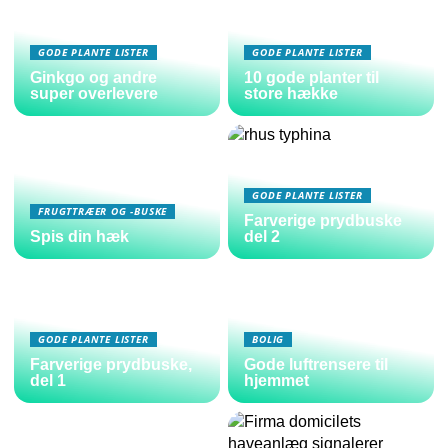
GODE PLANTE LISTER
GODE PLANTE LISTER
Ginkgo og andre
10 gode planter til
super overlevere
store hække
GODE PLANTE LISTER
FRUGTTRÆER OG -BUSKE
Farverige prydbuske
Spis din hæk
del 2
GODE PLANTE LISTER
BOLIG
Farverige prydbuske,
Gode luftrensere til
del 1
hjemmet