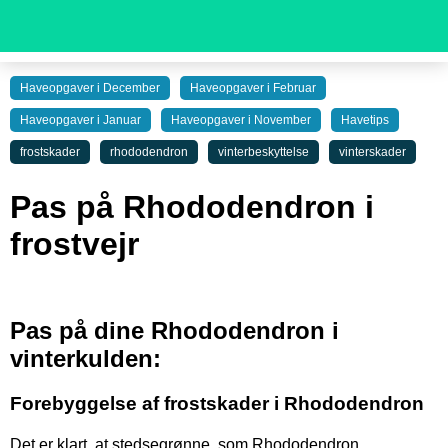
Haveopgaver i December
Haveopgaver i Februar
Haveopgaver i Januar
Haveopgaver i November
Havetips
frostskader
rhododendron
vinterbeskyttelse
vinterskader
Pas på Rhododendron i
frostvejr
Pas på dine Rhododendron i
vinterkulden:
Forebyggelse af frostskader i Rhododendron
Det er klart, at stedsegrønne, som Rhododendron,