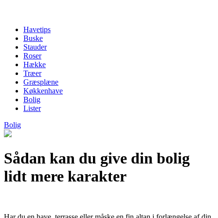
Havetips
Buske
Stauder
Roser
Hække
Træer
Græsplæne
Køkkenhave
Bolig
Lister
Bolig
Sådan kan du give din bolig
lidt mere karakter
Har du en have, terrasse eller måske en fin altan i forlængelse af din