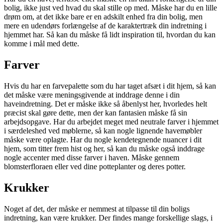
bolig, ikke just ved hvad du skal stille op med. Måske har du en lille
drøm om, at det ikke bare er en adskilt enhed fra din bolig, men
mere en udendørs forlængelse af de karaktertræk din indretning i
hjemmet har. Så kan du måske få lidt inspiration til, hvordan du kan
komme i mål med dette.
Farver
Hvis du har en farvepalette som du har taget afsæt i dit hjem, så kan
det måske være meningsgivende at inddrage denne i din
haveindretning. Det er måske ikke så åbenlyst her, hvorledes helt
præcist skal gøre dette, men der kan fantasien måske få sin
arbejdsopgave. Har du arbejdet meget med neutrale farver i hjemmet
i særdeleshed ved møblerne, så kan nogle lignende havemøbler
måske være oplagte. Har du nogle kendetegnende nuancer i dit
hjem, som titter frem hist og her, så kan du måske også inddrage
nogle accenter med disse farver i haven. Måske gennem
blomsterfloraen eller ved dine potteplanter og deres potter.
Krukker
Noget af det, der måske er nemmest at tilpasse til din boligs
indretning, kan være krukker. Der findes mange forskellige slags, i