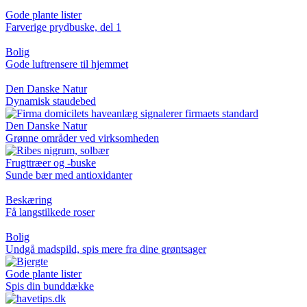
Gode plante lister
Farverige prydbuske, del 1
Bolig
Gode luftrensere til hjemmet
Den Danske Natur
Dynamisk staudebed
Den Danske Natur
Grønne områder ved virksomheden
Frugttræer og -buske
Sunde bær med antioxidanter
Beskæring
Få langstilkede roser
Bolig
Undgå madspild, spis mere fra dine grøntsager
Gode plante lister
Spis din bunddække