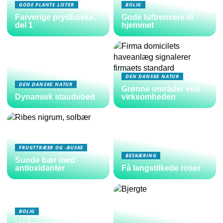
GODE PLANTE LISTER
BOLIG
Farverige prydbuske,
Gode luftrensere til
del 1
hjemmet
DEN DANSKE NATUR
DEN DANSKE NATUR
Grønne områder ved
Dynamisk staudebed
virksomheden
FRUGTTRÆER OG -BUSKE
BESKÆRING
Sunde bær med
antioxidanter
Få langstilkede roser
BOLIG