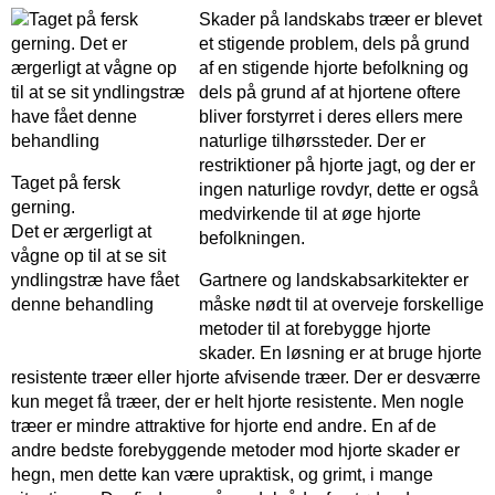
Skader på landskabs træer er blevet
et stigende problem, dels på grund
af en stigende hjorte befolkning og
dels på grund af at hjortene oftere
bliver forstyrret i deres ellers mere
naturlige tilhørssteder. Der er
restriktioner på hjorte jagt, og der er
Taget på fersk
ingen naturlige rovdyr, dette er også
gerning.
medvirkende til at øge hjorte
Det er ærgerligt at
befolkningen.
vågne op til at se sit
yndlingstræ have fået
Gartnere og landskabsarkitekter er
denne behandling
måske nødt til at overveje forskellige
metoder til at forebygge hjorte
skader. En løsning er at bruge hjorte
resistente træer eller hjorte afvisende træer. Der er desværre
kun meget få træer, der er helt hjorte resistente. Men nogle
træer er mindre attraktive for hjorte end andre. En af de
andre bedste forebyggende metoder mod hjorte skader er
hegn, men dette kan være upraktisk, og grimt, i mange