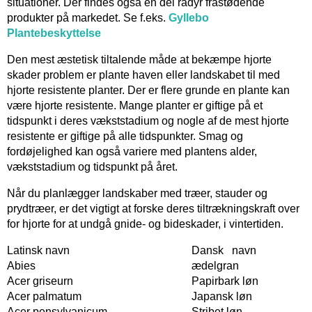
situationer. Der findes også en del rådyr frastødende
produkter på markedet. Se f.eks.
Gyllebo
Plantebeskyttelse
Den mest æstetisk tiltalende måde at bekæmpe hjorte
skader problem er plante haven eller landskabet til med
hjorte resistente planter. Der er flere grunde en plante kan
være hjorte resistente. Mange planter er giftige på et
tidspunkt i deres vækststadium og nogle af de mest hjorte
resistente er giftige på alle tidspunkter. Smag og
fordøjelighed kan også variere med plantens alder,
vækststadium og tidspunkt på året.
Når du planlægger landskaber med træer, stauder og
prydtræer, er det vigtigt at forske deres tiltrækningskraft over
for hjorte for at undgå gnide- og bideskader, i vintertiden.
Latinsk navn
Dansk navn
Abies
ædelgran
Acer griseurn
Papirbark løn
Acer palmatum
Japansk løn
Acer pensylvanicum
Stribet løn