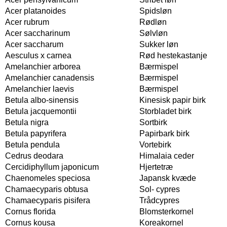
Acer platanoides
Spidsløn
Acer rubrum
Rødløn
Acer saccharinum
Sølvløn
Acer saccharum
Sukker løn
Aesculus x carnea
Rød hestekastanje
Amelanchier arborea
Bærmispel
Amelanchier canadensis
Bærmispel
Amelanchier laevis
Bærmispel
Betula albo-sinensis
Kinesisk papir birk
Betula jacquemontii
Storbladet birk
Betula nigra
Sortbirk
Betula papyrifera
Papirbark birk
Betula pendula
Vortebirk
Cedrus deodara
Himalaia ceder
Cercidiphyllum japonicum
Hjertetræ
Chaenomeles speciosa
Japansk kvæde
Chamaecyparis obtusa
Sol- cypres
Chamaecyparis pisifera
Trådcypres
Cornus florida
Blomsterkornel
Cornus kousa
Koreakornel