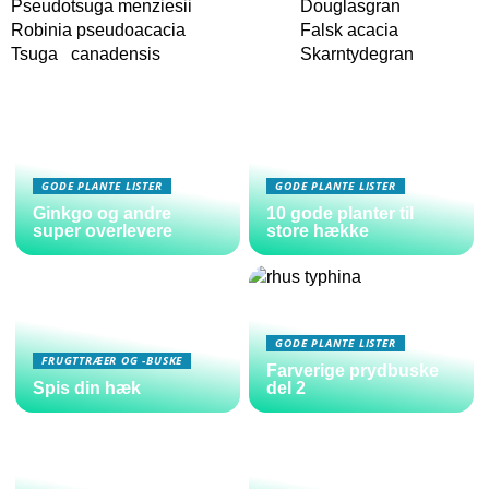
Pseudotsuga menziesii
Douglasgran
Robinia pseudoacacia
Falsk acacia
Tsuga canadensis
Skarntydegran
GODE PLANTE LISTER
GODE PLANTE LISTER
Ginkgo og andre
10 gode planter til
super overlevere
store hække
GODE PLANTE LISTER
FRUGTTRÆER OG -BUSKE
Farverige prydbuske
Spis din hæk
del 2