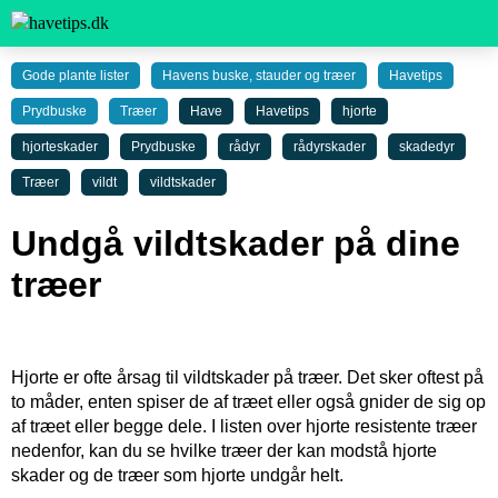
Gode plante lister
Havens buske, stauder og træer
Havetips
Prydbuske
Træer
Have
Havetips
hjorte
hjorteskader
Prydbuske
rådyr
rådyrskader
skadedyr
Træer
vildt
vildtskader
Undgå vildtskader på dine
træer
Hjorte er ofte årsag til vildtskader på træer. Det sker oftest på
to måder, enten spiser de af træet eller også gnider de sig op
af træet eller begge dele. I listen over hjorte resistente træer
nedenfor, kan du se hvilke træer der kan modstå hjorte
skader og de træer som hjorte undgår helt.