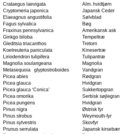
Crataegus laevigata
Alm. hvidtjørn
Cryptomeria japonica
Japansk Ceder
Elaeagnus angustifolia
Sølvblad
Fagus sylvatica
Bøg
Fraxinus pennsylvanica
Amerikansk ask
Ginkgo biloba
Tempeltræ
Gleditsia triacanthos
Tretorn
Koelreuteria paniculata
Kinesertræ
Liriodendron tulipifera
Tulipantræ
Magnolia soulangeana
Magnolia
Metasequoia glyptostroboides
Vandgran
Picea abies
Rødgran
Picea glauca
Hvidgran
Picea glauca ‘Conica’
Sukkertopgran
Picea omorika
Serbisk søjlegran
Picea pungens
Hvidgran
Pinus nigra
Østrisk fyr
Pinus strobus
Weymouth-fyr
Pinus sylvestris
Skovfyr
Prunus serrulata
Japansk kirsebær