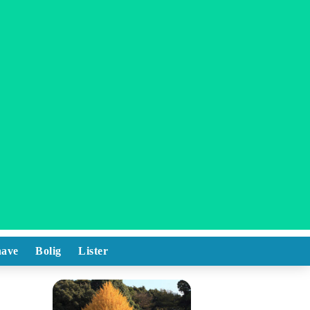
ave
Bolig
Lister