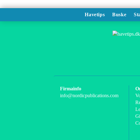
Havetips
Buske
St
Firmainfo
O
info@nordicpublications.com
Vo
Re
Le
Gi
C