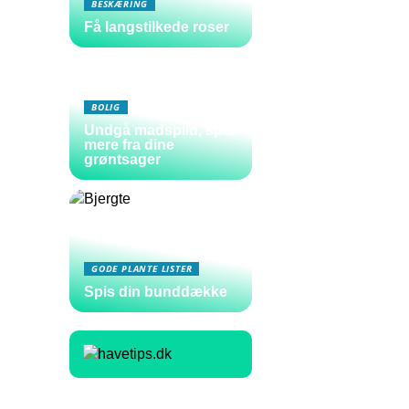
BESKÆRING
Få langstilkede roser
BOLIG
Undgå madspild, spis
mere fra dine
grøntsager
GODE PLANTE LISTER
Spis din bunddække