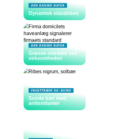
DEN DANSKE NATUR
Dynamisk staudebed
DEN DANSKE NATUR
Grønne områder ved
virksomheden
FRUGTTRÆER OG -BUSKE
Sunde bær med
antioxidanter