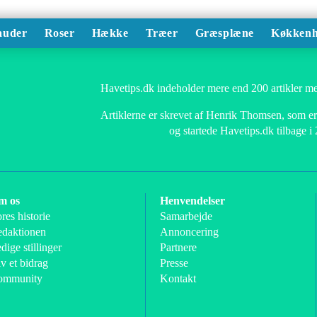
auder
Roser
Hække
Træer
Græsplæne
Køkkenh
Havetips.dk indeholder mere end 200 artikler me
Artiklerne er skrevet af Henrik Thomsen, som er 
og startede Havetips.dk tilbage i
m os
Henvendelser
res historie
Samarbejde
daktionen
Annoncering
dige stillinger
Partnere
v et bidrag
Presse
ommunity
Kontakt