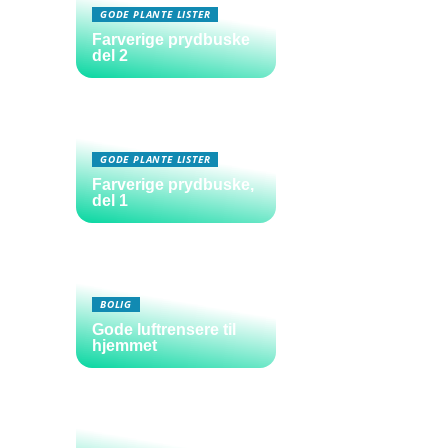
GODE PLANTE LISTER
Farverige prydbuske
del 2
GODE PLANTE LISTER
Farverige prydbuske,
del 1
BOLIG
Gode luftrensere til
hjemmet