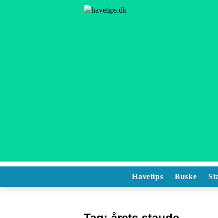
Havetips
Buske
St
Tag:
årets staude