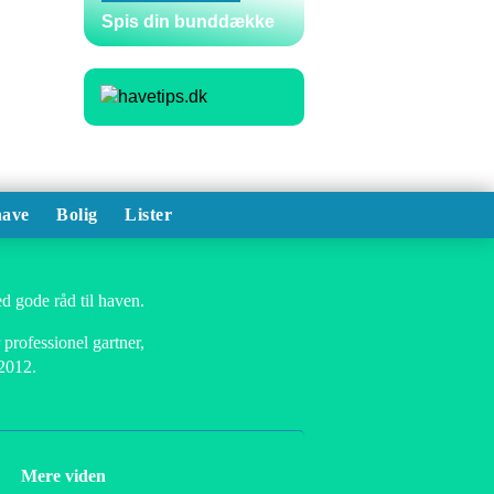
Spis din bunddække
ave
Bolig
Lister
d gode råd til haven.
professionel gartner,
 2012.
Mere viden