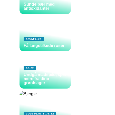
Sunde bær med
antioxidanter
BESKÆRING
Få langstilkede roser
BOLIG
Undgå madspild, spis
mere fra dine
grøntsager
GODE PLANTE LISTER