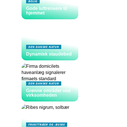
BOLIG
Gode luftrensere til
hjemmet
DEN DANSKE NATUR
Dynamisk staudebed
DEN DANSKE NATUR
Grønne områder ved
virksomheden
FRUGTTRÆER OG -BUSKE