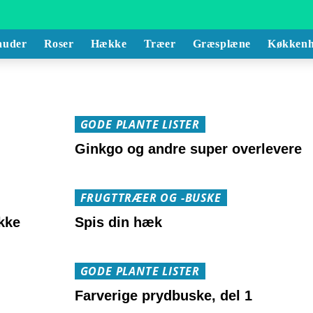
auder
Roser
Hække
Træer
Græsplæne
Køkkenh
GODE PLANTE LISTER
Ginkgo og andre super overlevere
FRUGTTRÆER OG -BUSKE
kke
Spis din hæk
GODE PLANTE LISTER
Farverige prydbuske, del 1