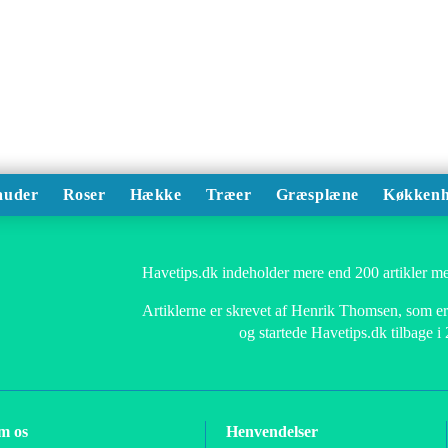
auder
Roser
Hække
Træer
Græsplæne
Køkkenh
Havetips.dk indeholder mere end 200 artikler me
Artiklerne er skrevet af Henrik Thomsen, som er 
og startede Havetips.dk tilbage i
m os
Henvendelser