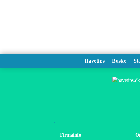
Havetips
Buske
St
Firmainfo
O