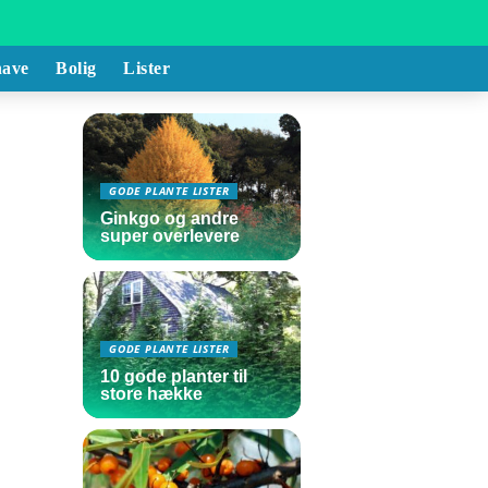
ave
Bolig
Lister
GODE PLANTE LISTER
Ginkgo og andre
super overlevere
GODE PLANTE LISTER
10 gode planter til
store hække