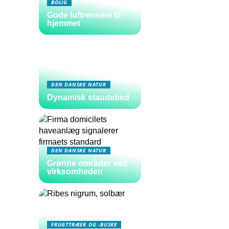
BOLIG
Gode luftrensere til
hjemmet
DEN DANSKE NATUR
Dynamisk staudebed
DEN DANSKE NATUR
Grønne områder ved
virksomheden
FRUGTTRÆER OG -BUSKE