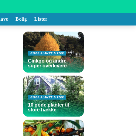
ave
Bolig
Lister
GODE PLANTE LISTER
Ginkgo og andre
super overlevere
GODE PLANTE LISTER
10 gode planter til
store hække