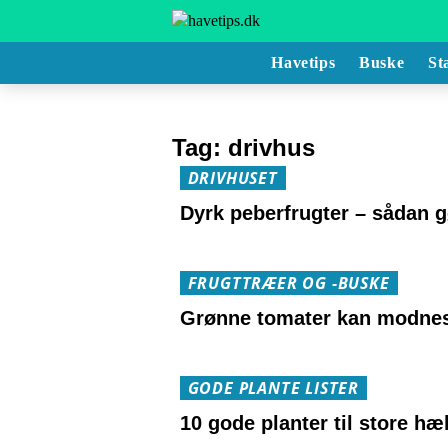
Havetips
Buske
St
Tag:
drivhus
DRIVHUSET
Dyrk peberfrugter – sådan g
FRUGTTRÆER OG -BUSKE
Grønne tomater kan modne
GODE PLANTE LISTER
10 gode planter til store hæ