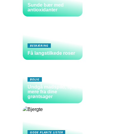
Sunde bær med
antioxidanter
BESKÆRING
Få langstilkede roser
BOLIG
Undgå madspild, spis
mere fra dine
grøntsager
GODE PLANTE LISTER