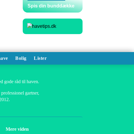
Spis din bunddække
ave
Bolig
Lister
d gode råd til haven.
professionel gartner,
 2012.
Mere viden