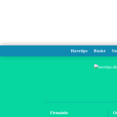
Havetips
Buske
St
Firmainfo
O