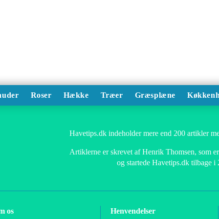
auder
Roser
Hække
Træer
Græsplæne
Køkkenh
Havetips.dk indeholder mere end 200 artikler me
Artiklerne er skrevet af Henrik Thomsen, som er 
og startede Havetips.dk tilbage i
m os
Henvendelser