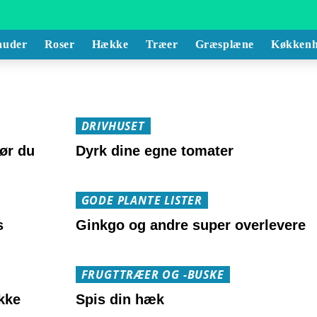
auder
Roser
Hække
Træer
Græsplæne
Køkkenh
DRIVHUSET
ør du
Dyrk dine egne tomater
GODE PLANTE LISTER
s
Ginkgo og andre super overlevere
FRUGTTRÆER OG -BUSKE
kke
Spis din hæk