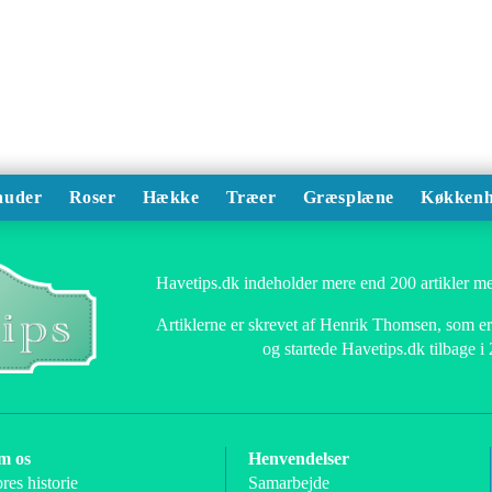
auder
Roser
Hække
Træer
Græsplæne
Køkkenh
Havetips.dk indeholder mere end 200 artikler me
Artiklerne er skrevet af Henrik Thomsen, som er 
og startede Havetips.dk tilbage i
m os
Henvendelser
res historie
Samarbejde