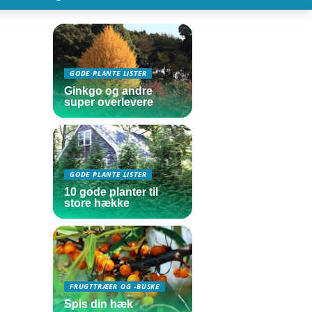
GODE PLANTE LISTER
Ginkgo og andre
super overlevere
GODE PLANTE LISTER
10 gode planter til
store hække
FRUGTTRÆER OG -BUSKE
Spis din hæk