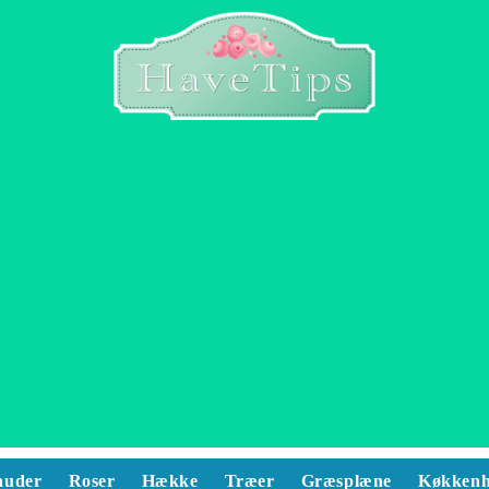
auder
Roser
Hække
Træer
Græsplæne
Køkkenh