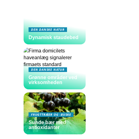
DEN DANSKE NATUR
Dynamisk staudebed
DEN DANSKE NATUR
Grønne områder ved
virksomheden
FRUGTTRÆER OG -BUSKE
Sunde bær med
antioxidanter