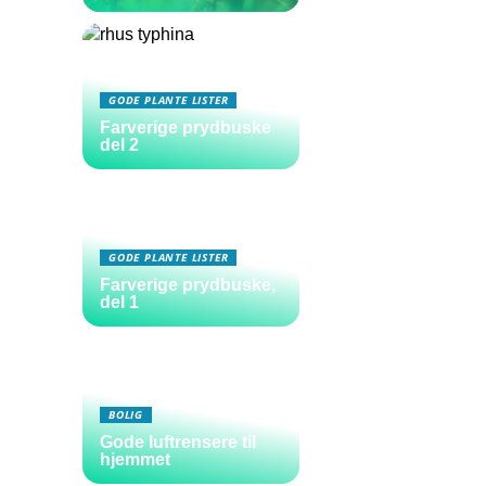
GODE PLANTE LISTER
Farverige prydbuske
del 2
GODE PLANTE LISTER
Farverige prydbuske,
del 1
BOLIG
Gode luftrensere til
hjemmet