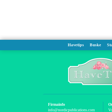
Havetips
Buske
St
Firmainfo
O
info@nordicpublications.com
Vo