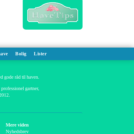
ave
Bolig
Lister
d gode råd til haven.
professionel gartner,
 2012.
Mere viden
Nyhedsbrev