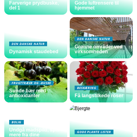
Farverige prydbuske,
Gode luftrensere til
del 1
hjemmet
DEN DANSKE NATUR
DEN DANSKE NATUR
Grønne områder ved
Dynamisk staudebed
virksomheden
FRUGTTRÆER OG -BUSKE
BESKÆRING
Sunde bær med
antioxidanter
Få langstilkede roser
BOLIG
Undgå madspild, spis
GODE PLANTE LISTER
mere fra dine