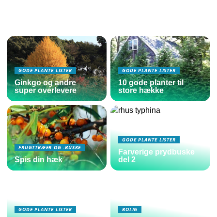
GODE PLANTE LISTER
GODE PLANTE LISTER
Ginkgo og andre
10 gode planter til
super overlevere
store hække
GODE PLANTE LISTER
FRUGTTRÆER OG -BUSKE
Farverige prydbuske
Spis din hæk
del 2
GODE PLANTE LISTER
BOLIG