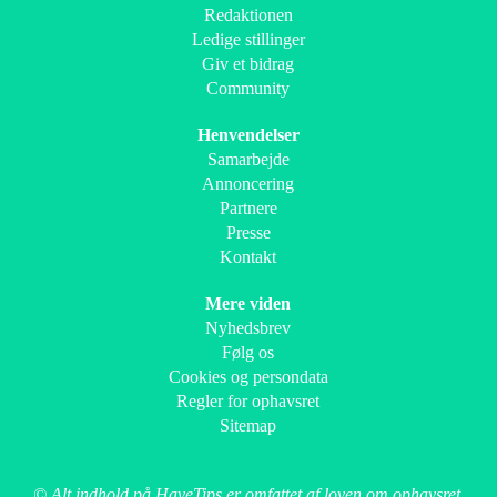
Redaktionen
Ledige stillinger
Giv et bidrag
Community
Henvendelser
Samarbejde
Annoncering
Partnere
Presse
Kontakt
Mere viden
Nyhedsbrev
Følg os
Cookies og persondata
Regler for ophavsret
Sitemap
© Alt indhold på HaveTips er omfattet af loven om ophavsret.